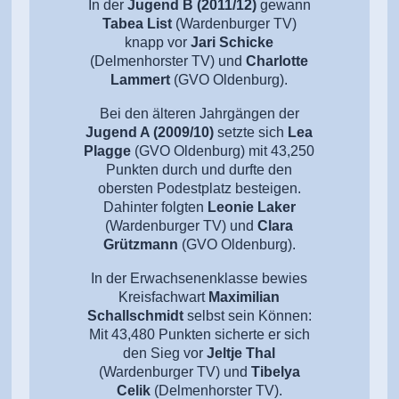
In der
Jugend B (2011/12)
gewann
Tabea List
(Wardenburger TV)
knapp vor
Jari Schicke
(Delmenhorster TV) und
Charlotte
Lammert
(GVO Oldenburg).
Bei den älteren Jahrgängen der
Jugend A (2009/10)
setzte sich
Lea
Plagge
(GVO Oldenburg) mit 43,250
Punkten durch und durfte den
obersten Podestplatz besteigen.
Dahinter folgten
Leonie Laker
(Wardenburger TV) und
Clara
Grützmann
(GVO Oldenburg).
In der Erwachsenenklasse bewies
Kreisfachwart
Maximilian
Schallschmidt
selbst sein Können:
Mit 43,480 Punkten sicherte er sich
den Sieg vor
Jeltje Thal
(Wardenburger TV) und
Tibelya
Celik
(Delmenhorster TV).