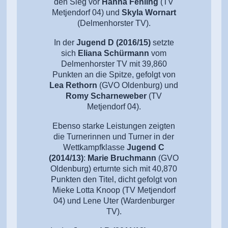
den Sieg vor
Hanna Fehling
(TV
Metjendorf 04) und
Skyla Wornart
(Delmenhorster TV).
In der
Jugend D (2016/15)
setzte
sich
Eliana Schürmann
vom
Delmenhorster TV mit 39,860
Punkten an die Spitze, gefolgt von
Lea Rethorn
(GVO Oldenburg) und
Romy Scharneweber
(TV
Metjendorf 04).
Ebenso starke Leistungen zeigten
die Turnerinnen und Turner in der
Wettkampfklasse
Jugend C
(2014/13)
:
Marie Bruchmann
(GVO
Oldenburg) erturnte sich mit 40,870
Punkten den Titel, dicht gefolgt von
Mieke Lotta Knoop (TV Metjendorf
04) und Lene Uter (Wardenburger
TV).