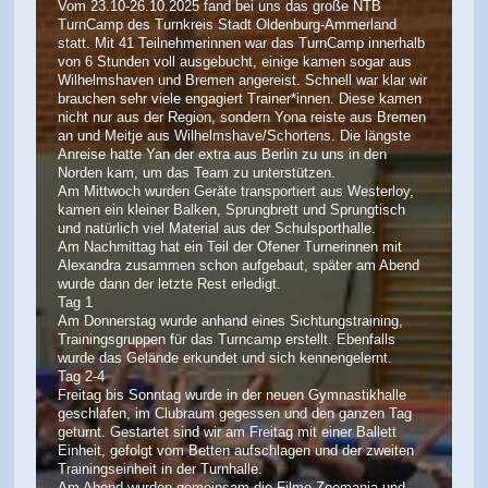
Vom 23.10-26.10.2025 fand bei uns das große NTB
TurnCamp des Turnkreis Stadt Oldenburg-Ammerland
statt. Mit 41 Teilnehmerinnen war das TurnCamp innerhalb
von 6 Stunden voll ausgebucht, einige kamen sogar aus
Wilhelmshaven und Bremen angereist. Schnell war klar wir
brauchen sehr viele engagiert Trainer*innen. Diese kamen
nicht nur aus der Region, sondern Yona reiste aus Bremen
an und Meitje aus Wilhelmshave/Schortens. Die längste
Anreise hatte Yan der extra aus Berlin zu uns in den
Norden kam, um das Team zu unterstützen.
Am Mittwoch wurden Geräte transportiert aus Westerloy,
kamen ein kleiner Balken, Sprungbrett und Sprungtisch
und natürlich viel Material aus der Schulsporthalle.
Am Nachmittag hat ein Teil der Ofener Turnerinnen mit
Alexandra zusammen schon aufgebaut, später am Abend
wurde dann der letzte Rest erledigt.
Tag 1
Am Donnerstag wurde anhand eines Sichtungstraining,
Trainingsgruppen für das Turncamp erstellt. Ebenfalls
wurde das Gelände erkundet und sich kennengelernt.
Tag 2-4
Freitag bis Sonntag wurde in der neuen Gymnastikhalle
geschlafen, im Clubraum gegessen und den ganzen Tag
geturnt. Gestartet sind wir am Freitag mit einer Ballett
Einheit, gefolgt vom Betten aufschlagen und der zweiten
Trainingseinheit in der Turnhalle.
Am Abend wurden gemeinsam die Filme Zoomania und